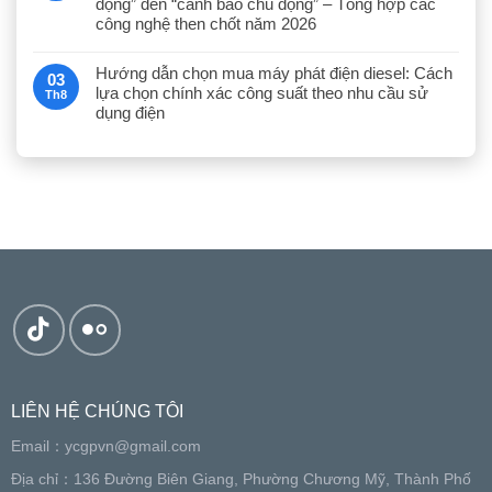
động” đến “cảnh báo chủ động” – Tổng hợp các
công nghệ then chốt năm 2026
Hướng dẫn chọn mua máy phát điện diesel: Cách
03
lựa chọn chính xác công suất theo nhu cầu sử
Th8
dụng điện
LIÊN HỆ CHÚNG TÔI
Email：
ycgpvn@gmail.com
Địa chỉ：136 Đường Biên Giang, Phường Chương Mỹ, Thành Phố