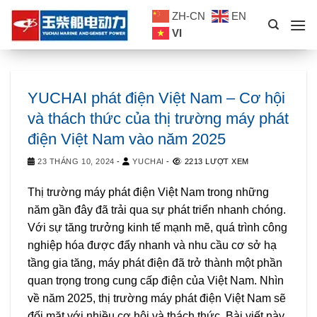
Skip
ZH-CN
EN
to
VI
content
YUCHAI phát điện Việt Nam – Cơ hội
và thách thức của thị trường máy phát
điện Việt Nam vào năm 2025
23 THÁNG 10, 2024
-
YUCHAI
-
2213 LƯỢT XEM
Thị trường máy phát điện Việt Nam trong những
năm gần đây đã trải qua sự phát triển nhanh chóng.
Với sự tăng trưởng kinh tế mạnh mẽ, quá trình công
nghiệp hóa được đẩy nhanh và nhu cầu cơ sở hạ
tầng gia tăng, máy phát điện đã trở thành một phần
quan trọng trong cung cấp điện của Việt Nam. Nhìn
về năm 2025, thị trường máy phát điện Việt Nam sẽ
đối mặt với nhiều cơ hội và thách thức. Bài viết này