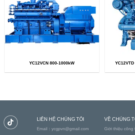
YC12VCN 800-1000kW
YC12VTD 
LIÊN HỆ CHÚNG TÔI
VỀ CHÚNG T
Email：
ycgpvn@gmail.com
Giới thiệu công 