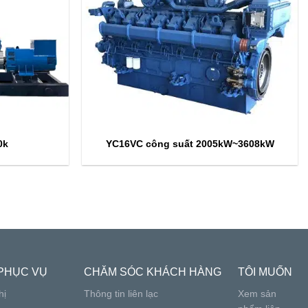
0k
YC16VC công suất 2005kW~3608kW
PHỤC VỤ
CHĂM SÓC KHÁCH HÀNG
TÔI MUỐN
hị
Thông tin liên lạc
Xem sản