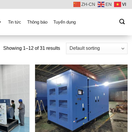
ZH-CN
EN
VI
Tin tức
Thông báo
Tuyển dụng
Showing 1–12 of 31 results