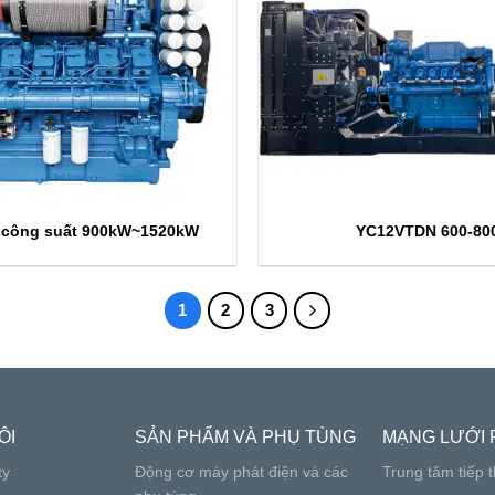
công suất 900kW~1520kW
YC12VTDN 600-80
1
2
3
ÔI
SẢN PHẨM VÀ PHỤ TÙNG
MẠNG LƯỚI 
ty
Động cơ máy phát điện và các
Trung tâm tiếp t