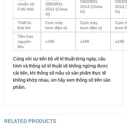
GB20891-
GB208
chuẩn xử
GB20891-
2014 (China
2014 
lí khí thải
2014 (China
III)
III)
III)
Thiết bị
Cụm máy
Cụm máy
Cụm 
thải khí
bơm điện tử
bơm điện tử
bơm đi
Tiêu hao
nguyên
≤196
≤196
≤196
liệu
Cùng với sự tiến bộ về kĩ thuật từng ngày, cấu
hình và thông số kĩ thuật sẽ không ngừng được
cải tiến, khi thông số mẫu và sản phẩm thực tế
không khớp nhau, xin hãy xem thông số trên sản
phẩm.
RELATED PRODUCTS