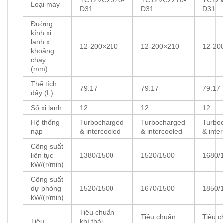
YC12VC2070-
YC12VC2270-
YC12V
Loại máy
D31
D31
D31
Đường
kính xi
lanh x
12-200×210
12-200×210
12-20
khoảng
chạy
(mm)
Thể tích
79.17
79.17
79.17
đẩy (L)
Số xi lanh
12
12
12
Hệ thống
Turbocharged
Turbocharged
Turbo
nạp
& intercooled
& intercooled
& inte
Công suất
liên tục
1380/1500
1520/1500
1680/
kW/(r/min)
Công suất
dự phòng
1520/1500
1670/1500
1850/
kW/(r/min)
Tiêu chuẩn
Tiêu chuẩn
Tiêu c
Tiêu
khí thải