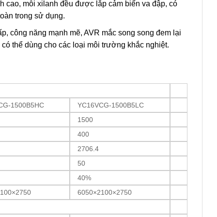
nh cao, mỗi xilanh đều được lắp cảm biến va đập, có
toàn trong sử dụng.
 thấp, công năng mạnh mẽ, AVR mắc song song đem lại
có thể dùng cho các loại môi trường khắc nghiệt.
CG-1500B5HC
YC16VCG-1500B5LC
1500
400
2706.4
50
40%
100×2750
6050×2100×2750