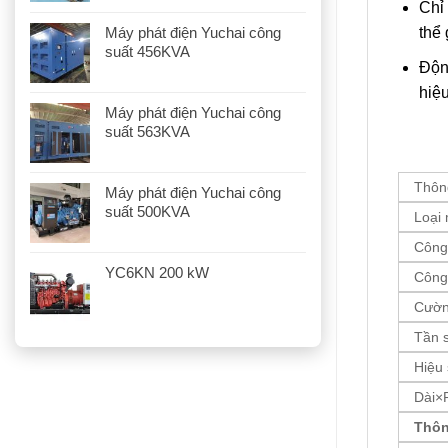
Chỉ 
Máy phát điện Yuchai công
thể 
suất 456KVA
Độn
hiệ
Máy phát điện Yuchai công
suất 563KVA
Thông
Máy phát điện Yuchai công
suất 500KVA
Loại
Công
YC6KN 200 kW
Công
Cườn
Tần 
Hiệu 
Dài×
Thôn