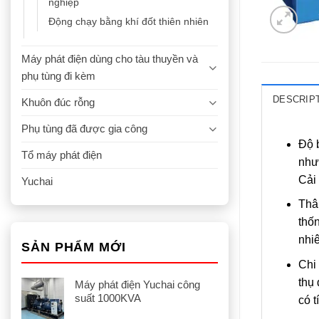
nghiệp
Động chạy bằng khí đốt thiên nhiên
Máy phát điện dùng cho tàu thuyền và
phụ tùng đi kèm
DESCRIP
Khuôn đúc rỗng
Phụ tùng đã được gia công
Độ 
Tổ máy phát điện
như 
Cải 
Yuchai
Thâ
thốn
nhiê
SẢN PHẨM MỚI
Chi 
thụ 
Máy phát điện Yuchai công
suất 1000KVA
có t