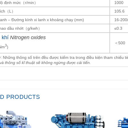
độ định mức（r/min）
1000
tích（L）
105.6
lanh – Đường kính xi lanh x khoảng chạy (mm)
16-200
 hao dầu nhớt（g/kwh）
≤0.3
i khí
Nitrogen oxides
＜500
3
Nm
)
: Những thông số trên đều được kiểm tra trong điều kiện tham chiếu t
và thông số kĩ thuật sẽ không ngừng được cải tiến.
ED PRODUCTS