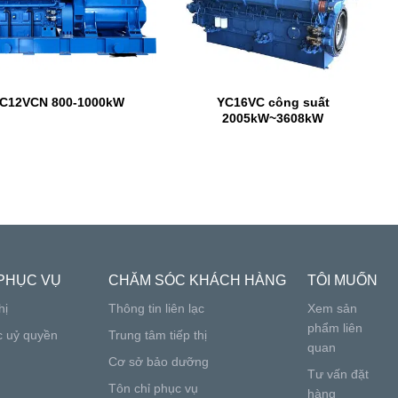
C12VCN 800-1000kW
YC16VC công suất
2005kW~3608kW
PHỤC VỤ
CHĂM SÓC KHÁCH HÀNG
TÔI MUỐN
hị
Thông tin liên lạc
Xem sản
phẩm liên
c uỷ quyền
Trung tâm tiếp thị
quan
Cơ sở bảo dưỡng
Tư vấn đặt
Tôn chỉ phục vụ
hàng