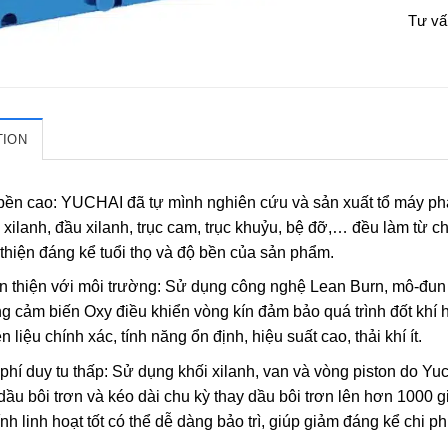
Tư vấ
TION
bền cao: YUCHAI đã tự mình nghiên cứu và sản xuất tổ máy phá
xilanh, đầu xilanh, trục cam, trục khuỷu, bệ đỡ,… đều làm từ ch
thiện đáng kể tuổi thọ và độ bền của sản phẩm.
n thiện với môi trường: Sử dụng công nghệ Lean Burn, mô-đun 
g cảm biến Oxy điều khiển vòng kín đảm bảo quá trình đốt khí h
n liệu chính xác, tính năng ổn định, hiệu suất cao, thải khí ít.
phí duy tu thấp: Sử dụng khối xilanh, van và vòng piston do Yu
dầu bôi trơn và kéo dài chu kỳ thay dầu bôi trơn lên hơn 1000 
ính linh hoạt tốt có thể dễ dàng bảo trì, giúp giảm đáng kể chi ph