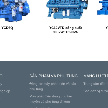
YCD6Q
YC12VTD công suất
Y
900kW~1520kW
ÔI
SẢN PHẨM VÀ PHỤ TÙNG
MẠNG LƯỚI 
ty
Động cơ máy phát điện và các
Trung tâm tiếp t
phụ tùng
nghiệp
Các đơn vị đượ
Máy phát điện dùng cho tàu
ầu
thuyền và phụ tùng đi kèm