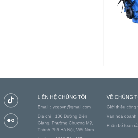
000-1100kW
YC4D công suất
53kW~132kW
LIÊN HỆ CHÚNG TÔI
VỀ CHÚNG T
Email：
ycgpvn@gmail.com
Giới thiệu công 
Địa chỉ：136 Đường Biên
Văn hoá doanh 
Giang, Phường Chương Mỹ,
Phân bố toàn c
Thành Phố Hà Nội, Việt Nam