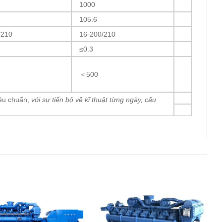
1000
105.6
/210
16-200/210
≤0.3
＜500
iêu chuẩn,
với sự tiến bộ về kĩ thuật từng ngày, cấu