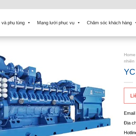
 và phụ tùng
Mạng lưới phục vụ
Chăm sóc khách hàng
Home
nhiên 
YC
Li
Emai
Địa c
Hotli