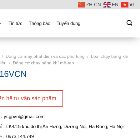
ZH-CN
EN
VI
Tin tức
Thông báo
Tuyển dụng
/
Động cơ máy phát điện và các phụ tùng
/
Loại chạy bằng khí
liệu
/
Động cơ chạy bằng khí mê-tan
16VCN
ên hệ tư vấn sản phẩm
l：ycgpvn@gmail.com
hỉ：LK4/15 khu đô thị An Hưng, Dương Nội, Hà Đông, Hà Nội.
ne：0973.144.749