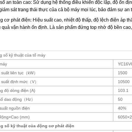
số an toàn cao: Sử dụng hệ thống điều khiển độc lập, độ ổn đị
giám sát trạng thái thực của cả bộ máy mọi lúc, bảo đảm sự an 
g cơ phát điện: Hiệu suất cao, nhiệt độ thấp, độ lệch điện áp
u quả vận hành ổn định. Là sản phẩm đứng top nhờ độ bền cao, 
 số kỹ thuật của tổ máy
 máy
YC16V
 suất liên tục（kW）
1500
 suất định mức（V）
10500
g độ dòng điện (A)
103.1
số dao động（Hz）
50
suất nguồn điện
40%
Rộng×Cao (mm)
6050×2
g số kỹ thuật của động cơ phát điện