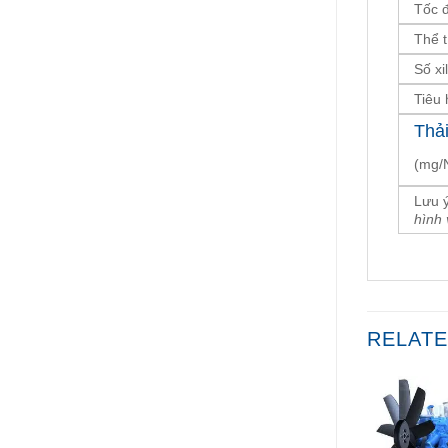
Tốc 
Thể 
Số xi
Tiêu
Thả
(mg/
Lưu ý
hình 
RELAT