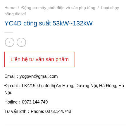
Home
/
Động cơ máy phát điện và các phụ tùng
/
Loại chạy
bằng diesel
YC4D công suất 53kW~132kW
Liên hệ tư vấn sản phẩm
Email：ycgpvn@gmail.com
Địa chỉ：LK4/15 khu đô thị An Hưng, Dương Nội, Hà Đông, Hà
Nội.
Hotline：0973.144.749
Tư vấn 24h：Phone: 0973.144.749