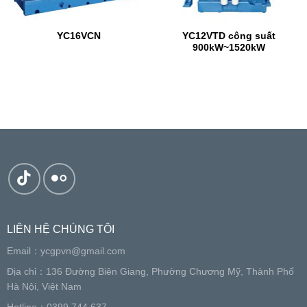
YC16VCN
YC12VTD công suất
900kW~1520kW
LIÊN HỆ CHÚNG TÔI
Email：
ycgpvn@gmail.com
Địa chỉ：136 Đường Biên Giang, Phường Chương Mỹ, Thành Phố
Hà Nội, Việt Nam