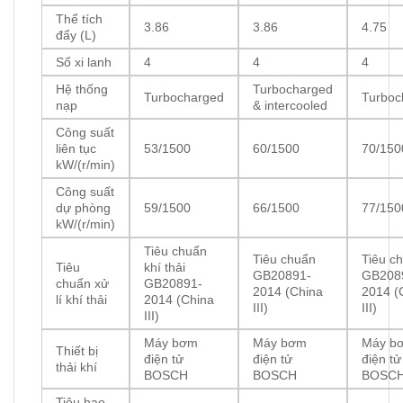
Thể tích
3.86
3.86
4.75
đẩy (L)
Số xi lanh
4
4
4
Hệ thống
Turbocharged
Turbocharged
Turboc
nạp
& intercooled
Công suất
liên tục
53/1500
60/1500
70/150
kW/(r/min)
Công suất
dự phòng
59/1500
66/1500
77/150
kW/(r/min)
Tiêu chuẩn
Tiêu chuẩn
Tiêu c
Tiêu
khí thải
GB20891-
GB208
chuẩn xử
GB20891-
2014 (China
2014 (
lí khí thải
2014 (China
III)
III)
III)
Máy bơm
Máy bơm
Máy b
Thiết bị
điện tử
điện tử
điện tử
thải khí
BOSCH
BOSCH
BOSC
Tiêu hao