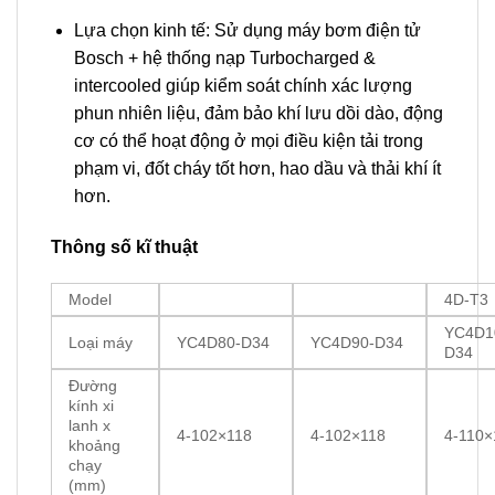
Lựa chọn kinh tế: Sử dụng máy bơm điện tử
Bosch + hệ thống nạp Turbocharged &
intercooled giúp kiểm soát chính xác lượng
phun nhiên liệu, đảm bảo khí lưu dồi dào, động
cơ có thể hoạt động ở mọi điều kiện tải trong
phạm vi, đốt cháy tốt hơn, hao dầu và thải khí ít
hơn.
Thông số kĩ thuật
Model
4D-T3
YC4D1
Loại máy
YC4D80-D34
YC4D90-D34
D34
Đường
kính xi
lanh x
4-102×118
4-102×118
4-110×
khoảng
chạy
(mm)