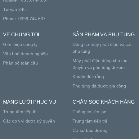
Hotline：0399.744.637
Tư vấn 24h：
Phone: 0399.744.637
VỀ CHÚNG TÔI
SẢN PHẨM VÀ PHỤ TÙNG
Giới thiệu công ty
Động cơ máy phát điện và các
phụ tùng
Văn hoá doanh nghiệp
Máy phát điện dùng cho tàu
Phân bố toàn cầu
thuyền và phụ tùng đi kèm
Khuôn đúc rỗng
Phụ tùng đã được gia công
MẠNG LƯỚI PHỤC VỤ
CHĂM SÓC KHÁCH HÀNG
Trung tâm tiếp thị
Thông tin liên lạc
Các đơn vị được uỷ quyền
Trung tâm tiếp thị
Cơ sở bảo dưỡng